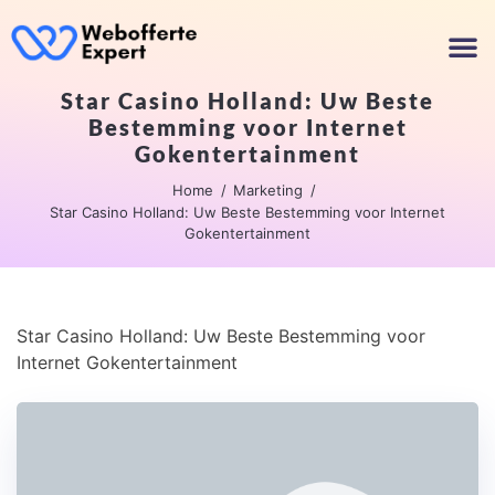
Star Casino Holland: Uw Beste
Bestemming voor Internet
Gokentertainment
Home
Marketing
Star Casino Holland: Uw Beste Bestemming voor Internet
Gokentertainment
Star Casino Holland: Uw Beste Bestemming voor
Internet Gokentertainment