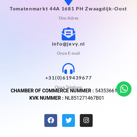
Tomatenmarkt 44A 1681 PH Zwaagdijk-Oost
Ons Adres
info@jevy.nl
Onze E-mail
+31(0)619439677
Onze Telefoon
CHAMBER OF COMMERCE NUMMER :
54353661
KVK NUMMER :
NL851271467B01