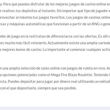
 Para que puedas disfrutar de los mejores juegos de casino online e
 realices tus depósitos al instante. Sin importar qué tipo de jugador
provechar al máximo tus juegos favoritos. Los juegos de casinos online
mesas y máquinas automáticas que funcionan a partir de un RNG o gene
s de juego en la red tratan de diferenciarse con las ofertas. Es ahí 
o, es mucho más fácil retenerlo. Actualmente existe una amplia varied
s mejores bonos de casino. Lo importante al comenzar cualquier activi
 una amplia selección de salas online con juegos de ruleta en vivo. A
ta opciones potenciadas como el Mega Fire Blaze Roulette. Teniendo l
ta. Puedes depositar para jugar por dinero real utilizando un método
 con el que depositaste, siempre que sea posible.