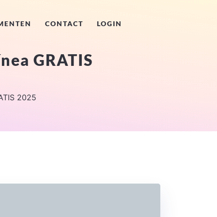
MENTEN
CONTACT
LOGIN
línea GRATIS
RATIS 2025