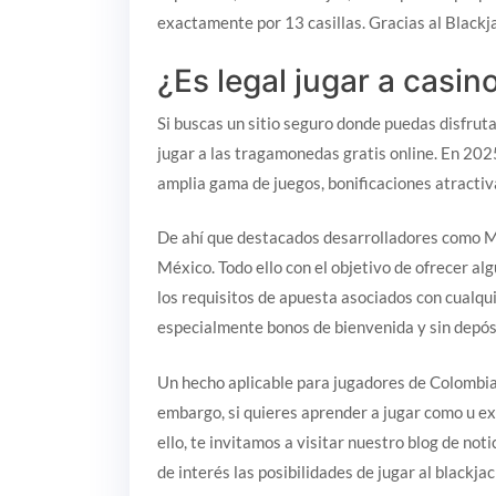
exactamente por 13 casillas. Gracias al Blackj
¿Es legal jugar a casin
Si buscas un sitio seguro donde puedas disfruta
jugar a las tragamonedas gratis online. En 202
amplia gama de juegos, bonificaciones atractiv
De ahí que destacados desarrolladores como Mi
México. Todo ello con el objetivo de ofrecer al
los requisitos de apuesta asociados con cualqu
especialmente bonos de bienvenida y sin depós
Un hecho aplicable para jugadores de Colombia,
embargo, si quieres aprender a jugar como u ex
ello, te invitamos a visitar nuestro blog de n
de interés las posibilidades de jugar al blackja