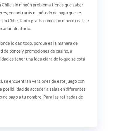
n Chile sin ningún problema tienes que saber
 eres, encontrarás el método de pago que se
 en Chile, tanto gratis como con dinero real, se
rador aleatorio.
donde lo dan todo, porque es la manera de
ad de bonos y promociones de casino, a
dad es tener una idea clara de lo que se está
sí, se encuentran versiones de este juego con
a posibilidad de acceder a salas en diferentes
 de pago a tu nombre. Para las retiradas de