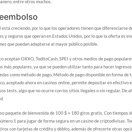
anero, entre otros muchos.
reembolso
l está creciendo, por lo que los operadores tienen que diferenciarse d
es y seguros que operan en Estados Unidos, por lo que la oferta es e
ones que puedan adaptarse al mayor público posible.
ico aceptan OXXO, ToditoCash, SPEI y otros medios de pago populare
mas más populares, ya que se pueden utilizar tanto para hacer ingreso
edas como método de pago. Método de pago disponible en forma de ta
o, aceptado ahora en casinos online, permite depositar en efectivo
os tests, algo que no ocurre con los sitios ilegales o sin regular. De 
d.
 paquete de bienvenida de 100 $ + 180 giros gratis. Con tiempos de 
 número 1 para jugar de forma segura en un casino de criptodivisas. To
iros con tarjetas de crédito y débito, además de ofrecerte otras opc