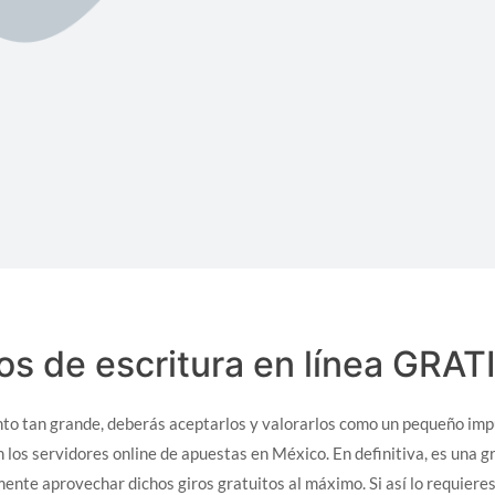
os de escritura en línea GRA
nto tan grande, deberás aceptarlos y valorarlos como un pequeño impu
en los servidores online de apuestas en México. En definitiva, es una 
ente aprovechar dichos giros gratuitos al máximo. Si así lo requiere