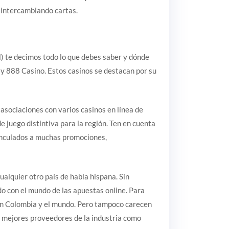
 intercambiando cartas.
l) te decimos todo lo que debes saber y dónde
 y 888 Casino. Estos casinos se destacan por su
sociaciones con varios casinos en línea de
e juego distintiva para la región. Ten en cuenta
vinculados a muchas promociones,
alquier otro país de habla hispana. Sin
o con el mundo de las apuestas online. Para
s en Colombia y el mundo. Pero tampoco carecen
los mejores proveedores de la industria como