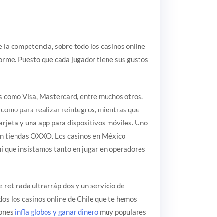
e la competencia, sobre todo los casinos online
norme. Puesto que cada jugador tiene sus gustos
s como Visa, Mastercard, entre muchos otros.
s como para realizar reintegros, mientras que
rjeta y una app para dispositivos móviles. Uno
 en tiendas OXXO. Los casinos en México
ahí que insistamos tanto en jugar en operadores
retirada ultrarrápidos y un servicio de
dos los casinos online de Chile que te hemos
iones
infla globos y ganar dinero
muy populares