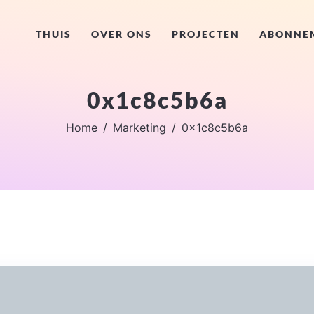
THUIS
OVER ONS
PROJECTEN
ABONNE
0x1c8c5b6a
Home
Marketing
0x1c8c5b6a