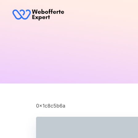
0x1c8c5b6a