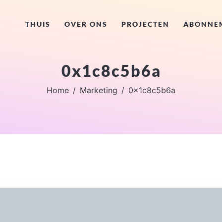
THUIS
OVER ONS
PROJECTEN
ABONNE
0x1c8c5b6a
Home
Marketing
0x1c8c5b6a