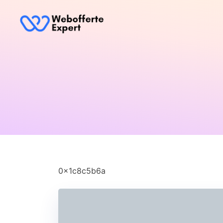
0x1c8c5b6a