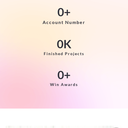
0
+
Account Number
0
K
Finished Projects
0
+
Win Awards