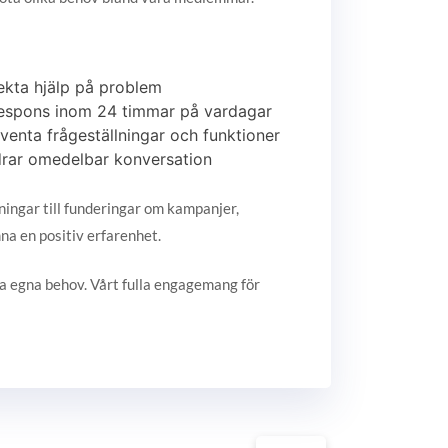
rekta hjälp på problem
 respons inom 24 timmar på vardagar
venta frågeställningar och funktioner
rar omedelbar konversation
ingar till funderingar om kampanjer,
na en positiv erfarenhet.
a egna behov. Vårt fulla engagemang för