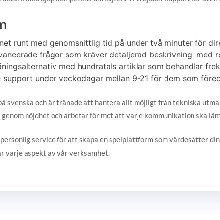
am
net runt med genomsnittlig tid på under två minuter för di
avancerade frågor som kräver detaljerad beskrivning, med
äningsalternativ med hundratals artiklar som behandlar frek
 support under veckodagar mellan 9-21 för dem som föred
 svenska och är tränade att hantera allt möjligt från tekniska utman
cé genom nöjdhet och arbetar för mot att varje kommunikation ska läm
personlig service för att skapa en spelplattform som värdesätter din
r varje aspekt av vår verksamhet.