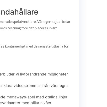
andahållare
merade spelutvecklare. Vår egen sajt arbetar
rös testning före det placeras i vårt
as kontinuerligt med de senaste titlarna för
rbjuder vi livförändrande möjligheter
stallklara videoströmmar från våra egna
kerade megaways-spel med otaliga linjer
ervariaanter med olika nivåer