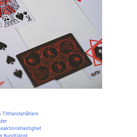
 Tillhandahållare
der
nsaktionshastighet
ga Kundtjänst