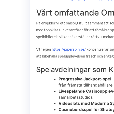
Vårt omfattande Omf
På erbjuder vi ett omsorgsfullt sammansatt s
med toppklass-leverantörer för att försäkra spe
spelbibliotek, vilket säkerställer rättvis meka
Vår egen
https://piperspin.se/
koncentrerar sig
att bibehålla spelupplevelsen fräsch och engag
Spelavdelningar som K
Progressiva Jackpott-spel
–
från främsta tillhandahållare
Livespelande Casinoupplev
samarbetsstudios
Videoslots med Moderna S
Casinobordsspel för Strate