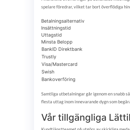
spelare föredrar, vilket tar bort överflödiga hi
Betalningsalternativ
Insättningstid
Uttagstid
Minsta Belopp
BankID Direktbank
Trustly
Visa/Mastercard
Swish
Bankoverföring
Samtliga utbetalningar går igenom en snabb s
flesta uttag inom innevarande dygn som begära
Vår tillgängliga Lät
Kundtjänstteamet på utgörs av skickliga meda