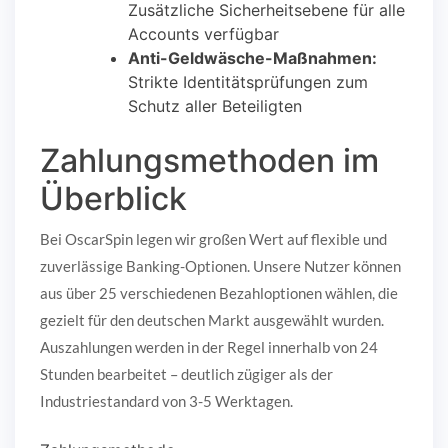
Zusätzliche Sicherheitsebene für alle
Accounts verfügbar
Anti-Geldwäsche-Maßnahmen:
Strikte Identitätsprüfungen zum
Schutz aller Beteiligten
Zahlungsmethoden im
Überblick
Bei OscarSpin legen wir großen Wert auf flexible und
zuverlässige Banking-Optionen. Unsere Nutzer können
aus über 25 verschiedenen Bezahloptionen wählen, die
gezielt für den deutschen Markt ausgewählt wurden.
Auszahlungen werden in der Regel innerhalb von 24
Stunden bearbeitet – deutlich zügiger als der
Industriestandard von 3-5 Werktagen.