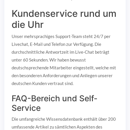
Kundenservice rund um
die Uhr
Unser mehrsprachiges Support-Team steht 24/7 per
Livechat, E-Mail und Telefon zur Verfügung. Die
durchschnittliche Antwortzeit im Live-Chat beträgt
unter 60 Sekunden. Wir haben bewusst
deutschsprechende Mitarbeiter eingestellt, welche mit
den besonderen Anforderungen und Anliegen unserer
deutschen Kunden vertraut sind.
FAQ-Bereich und Self-
Service
Die umfangreiche Wissensdatenbank enthält über 200
umfassende Artikel zu sämtlichen Aspekten des