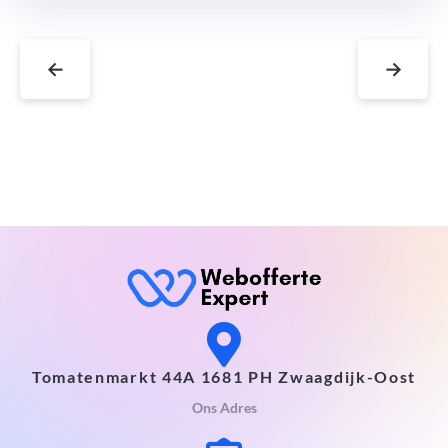
←
→
Tomatenmarkt 44A 1681 PH Zwaagdijk-Oost
Ons Adres