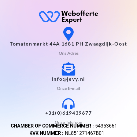
Tomatenmarkt 44A 1681 PH Zwaagdijk-Oost
Ons Adres
info@jevy.nl
Onze E-mail
+31(0)619439677
Onze Telefoon
CHAMBER OF COMMERCE NUMMER :
54353661
KVK NUMMER :
NL851271467B01