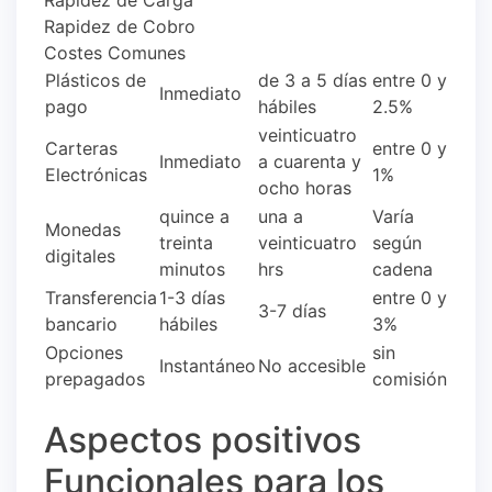
Rapidez de Cobro
Costes Comunes
Plásticos de
de 3 a 5 días
entre 0 y
Inmediato
pago
hábiles
2.5%
veinticuatro
Carteras
entre 0 y
Inmediato
a cuarenta y
Electrónicas
1%
ocho horas
quince a
una a
Varía
Monedas
treinta
veinticuatro
según
digitales
minutos
hrs
cadena
Transferencia
1-3 días
entre 0 y
3-7 días
bancario
hábiles
3%
Opciones
sin
Instantáneo
No accesible
prepagados
comisión
Aspectos positivos
Funcionales para los