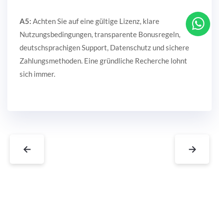
A5:
Achten Sie auf eine gültige Lizenz, klare
Nutzungsbedingungen, transparente Bonusregeln,
deutschsprachigen Support, Datenschutz und sichere
Zahlungsmethoden. Eine gründliche Recherche lohnt
sich immer.
←
→