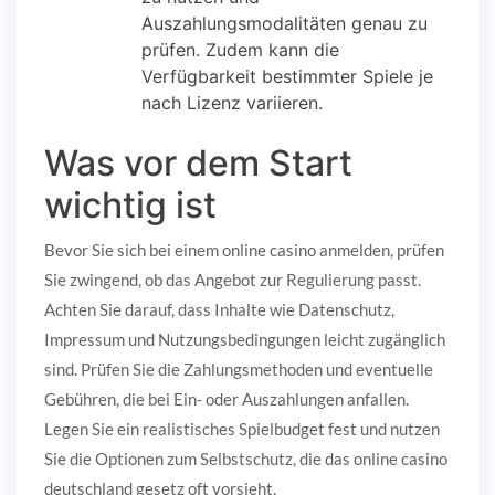
Auszahlungsmodalitäten genau zu
prüfen. Zudem kann die
Verfügbarkeit bestimmter Spiele je
nach Lizenz variieren.
Was vor dem Start
wichtig ist
Bevor Sie sich bei einem online casino anmelden, prüfen
Sie zwingend, ob das Angebot zur Regulierung passt.
Achten Sie darauf, dass Inhalte wie Datenschutz,
Impressum und Nutzungsbedingungen leicht zugänglich
sind. Prüfen Sie die Zahlungsmethoden und eventuelle
Gebühren, die bei Ein- oder Auszahlungen anfallen.
Legen Sie ein realistisches Spielbudget fest und nutzen
Sie die Optionen zum Selbstschutz, die das online casino
deutschland gesetz oft vorsieht.