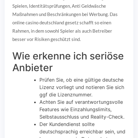
Spielen, Identitätsprüfungen, Anti Geldwäsche
Maßnahmen und Beschränkungen bei Werbung. Das
online casino deutschland gesetz schafft so einen
Rahmen, in dem sowohl Spieler als auch Betreiber
besser vor Risiken geschützt sind.
Wie erkenne ich seriöse
Anbieter
Prüfen Sie, ob eine gültige deutsche
Lizenz vorliegt und notieren Sie sich
ggf die Lizenznummer.
Achten Sie auf verantwortungsvolle
Features wie Einzahlungslimits,
Selbstausschluss und Reality-Check.
Der Kundendienst sollte
deutschsprachig erreichbar sein, und