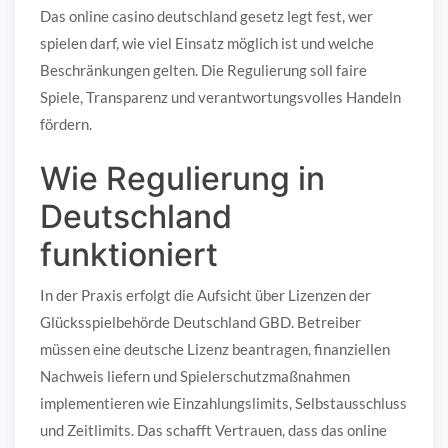
Das online casino deutschland gesetz legt fest, wer
spielen darf, wie viel Einsatz möglich ist und welche
Beschränkungen gelten. Die Regulierung soll faire
Spiele, Transparenz und verantwortungsvolles Handeln
fördern.
Wie Regulierung in
Deutschland
funktioniert
In der Praxis erfolgt die Aufsicht über Lizenzen der
Glücksspielbehörde Deutschland GBD. Betreiber
müssen eine deutsche Lizenz beantragen, finanziellen
Nachweis liefern und Spielerschutzmaßnahmen
implementieren wie Einzahlungslimits, Selbstausschluss
und Zeitlimits. Das schafft Vertrauen, dass das online