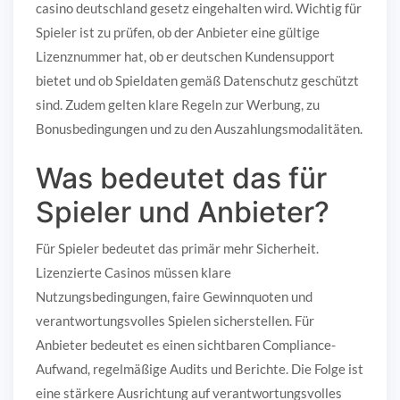
casino deutschland gesetz eingehalten wird. Wichtig für
Spieler ist zu prüfen, ob der Anbieter eine gültige
Lizenznummer hat, ob er deutschen Kundensupport
bietet und ob Spieldaten gemäß Datenschutz geschützt
sind. Zudem gelten klare Regeln zur Werbung, zu
Bonusbedingungen und zu den Auszahlungsmodalitäten.
Was bedeutet das für
Spieler und Anbieter?
Für Spieler bedeutet das primär mehr Sicherheit.
Lizenzierte Casinos müssen klare
Nutzungsbedingungen, faire Gewinnquoten und
verantwortungsvolles Spielen sicherstellen. Für
Anbieter bedeutet es einen sichtbaren Compliance-
Aufwand, regelmäßige Audits und Berichte. Die Folge ist
eine stärkere Ausrichtung auf verantwortungsvolles