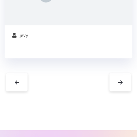
jevy
←
→