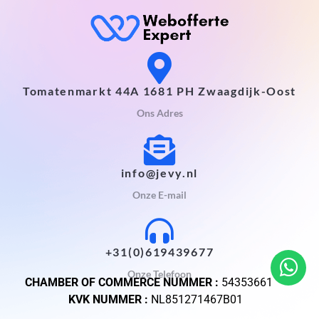
Tomatenmarkt 44A 1681 PH Zwaagdijk-Oost
Ons Adres
info@jevy.nl
Onze E-mail
+31(0)619439677
Onze Telefoon
CHAMBER OF COMMERCE NUMMER :
54353661
KVK NUMMER :
NL851271467B01