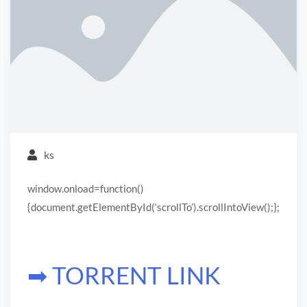
ks
window.onload=function()
{document.getElementById(‘scrollTo’).scrollIntoView();};
➡ TORRENT LINK