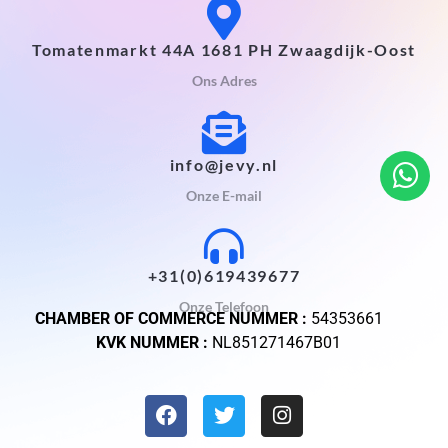
Tomatenmarkt 44A 1681 PH Zwaagdijk-Oost
Ons Adres
info@jevy.nl
Onze E-mail
+31(0)619439677
Onze Telefoon
CHAMBER OF COMMERCE NUMMER :
54353661
KVK NUMMER :
NL851271467B01