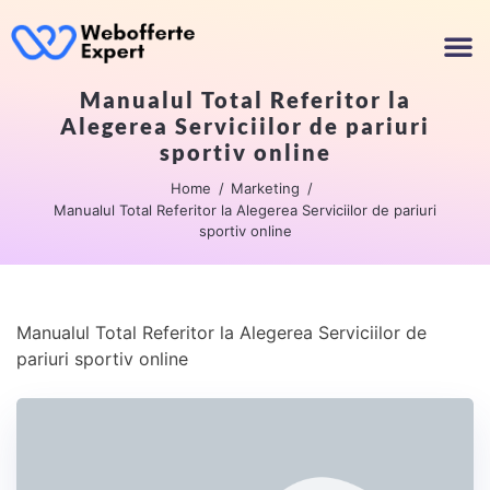
Manualul Total Referitor la
Alegerea Serviciilor de pariuri
sportiv online
Home
Marketing
Manualul Total Referitor la Alegerea Serviciilor de pariuri
sportiv online
Manualul Total Referitor la Alegerea Serviciilor de
pariuri sportiv online