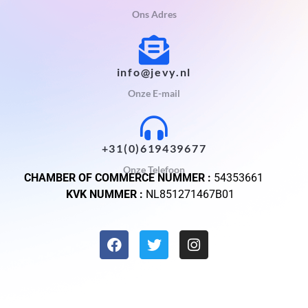
Ons Adres
info@jevy.nl
Onze E-mail
+31(0)619439677
Onze Telefoon
CHAMBER OF COMMERCE NUMMER :
54353661
KVK NUMMER :
NL851271467B01