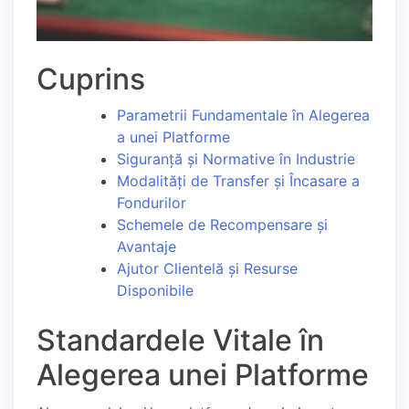
Cuprins
Parametrii Fundamentale în Alegerea
a unei Platforme
Siguranță și Normative în Industrie
Modalități de Transfer și Încasare a
Fondurilor
Schemele de Recompensare și
Avantaje
Ajutor Clientelă și Resurse
Disponibile
Standardele Vitale în
Alegerea unei Platforme