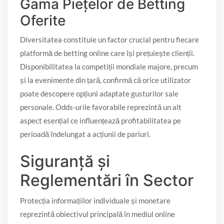
Gama Piețelor de Betting
Oferite
Diversitatea constituie un factor crucial pentru fiecare
platformă de betting online care își prețuiește clienții.
Disponibilitatea la competiții mondiale majore, precum
și la evenimente din țară, confirmă că orice utilizator
poate descopere opțiuni adaptate gusturilor sale
personale. Odds-urile favorabile reprezintă un alt
aspect esențial ce influențează profitabilitatea pe
perioadă îndelungat a acțiunii de pariuri.
Siguranță și
Reglementări în Sector
Protecția informațiilor individuale și monetare
reprezintă obiectivul principală în mediul online