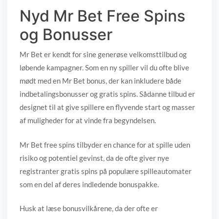
Nyd Mr Bet Free Spins
og Bonusser
Mr Bet er kendt for sine generøse velkomsttilbud og
løbende kampagner. Som en ny spiller vil du ofte blive
mødt med en Mr Bet bonus, der kan inkludere både
indbetalingsbonusser og gratis spins. Sådanne tilbud er
designet til at give spillere en flyvende start og masser
af muligheder for at vinde fra begyndelsen.
Mr Bet free spins tilbyder en chance for at spille uden
risiko og potentiel gevinst, da de ofte giver nye
registranter gratis spins på populære spilleautomater
som en del af deres indledende bonuspakke.
Husk at læse bonusvilkårene, da der ofte er