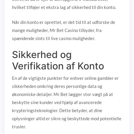
hvilket tilføjer et ekstra lag af sikkerhed til din konto.
Når din konto er oprettet, er det tid til at udforske de
mange muligheder, Mr Bet Casino tilbyder, fra
spændende slots til live casino muligheder.
Sikkerhed og
Verifikation af Konto
En af de vigtigste punkter for enhver online gambler er
sikkerheden omkring deres personlige data og
økonomiske detaljer. Mr Bet lægger stor vægt på at
beskytte sine kunder ved hjælp af avancerede
krypteringsteknologier. Dette betyder, at dine
oplysninger altid er sikre og beskyttede mod potentielle
trusler.