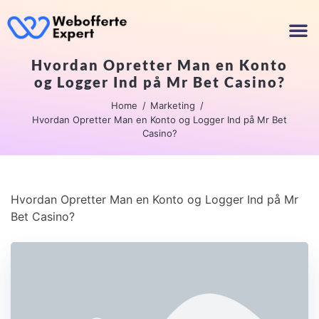
Hvordan Opretter Man en Konto
og Logger Ind på Mr Bet Casino?
Home
Marketing
Hvordan Opretter Man en Konto og Logger Ind på Mr Bet
Casino?
Hvordan Opretter Man en Konto og Logger Ind på Mr
Bet Casino?