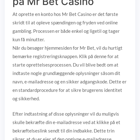
på Mr Bet Casino
At oprette en konto hos Mr Bet Casino er det første
skridt til at opleve spændingen og fryden ved online
gambling. Processen er både enkel og ligetil og tager
kun få minutter.
Når du besøger hjemmesiden for Mr Bet, vil du hurtigt
bemærke registreringsknappen. Klik på denne for at
starte oprettelsesprocessen. Du vil blive bedt om at
indtaste nogle grundlæggende oplysninger såsom dit
navn, e-mailadresse og en sikker adgangskode. Dette er
en standardprocedure for at sikre brugerens identitet
og sikkerhed.
Efter indtastning af disse oplysninger vil du muligvis
skulle bekræfte din e-mailadresse ved at klikke på et
bekræftelseslink sendt til din indbakke. Dette trin
sikrer, at du er ejer af den opgivne e-mailadresse,