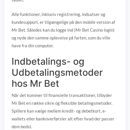
Alle funktioner, inklusiv registrering, indsatser og
kundesupport, er tilgængelige på den mobile version af
Mr Bet. Således kan du logge ind (Mr Bet Casino login)
og nyde den samme oplevelse på farten, som du ville
have fra din computer.
Indbetalings- og
Udbetalingsmetoder
hos Mr Bet
Når det kommer til finansielle transaktioner, tilbyder
Mr Bet en række sikre og fleksible betalingsmetoder.
Spillere kan vælge mellem kredit- og debetkort, e-
wallets eller bankoverførsler alt efter hvad der passer
dem bedst.