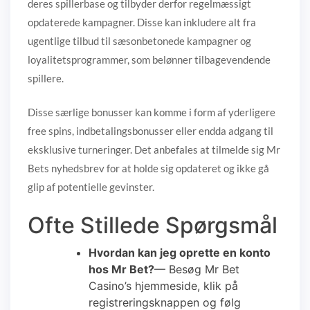
deres spillerbase og tilbyder derfor regelmæssigt
opdaterede kampagner. Disse kan inkludere alt fra
ugentlige tilbud til sæsonbetonede kampagner og
loyalitetsprogrammer, som belønner tilbagevendende
spillere.
Disse særlige bonusser kan komme i form af yderligere
free spins, indbetalingsbonusser eller endda adgang til
eksklusive turneringer. Det anbefales at tilmelde sig Mr
Bets nyhedsbrev for at holde sig opdateret og ikke gå
glip af potentielle gevinster.
Ofte Stillede Spørgsmål
Hvordan kan jeg oprette en konto
hos Mr Bet?
— Besøg Mr Bet
Casino’s hjemmeside, klik på
registreringsknappen og følg