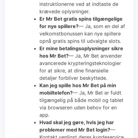
instruktionerne ved at indtaste de
krævede oplysninger.
Er Mr Bet gratis spins tilgængelige
for nye spillere?
— Ja, som en del af
velkomstbonussen kan nye spillere
opnå gratis spins til udvalgte slots.
Er mine betalingsoplysninger sikre
hos Mr Bet?
— Ja, Mr Bet anvender
avancerede krypteringsteknologier
for at sikre, at dine finansielle
detaljer forbliver beskyttede.
Kan jeg spille hos Mr Bet på min
mobiltelefon?
— Ja, Mr Bet er fuldt
tilgængelig på både mobil og tablet
via browseren uden behov for en
app.
Hvad skal jeg gøre, hvis jeg har
problemer med Mr Bet login?
—
Kontakt venligst deres kundeservice