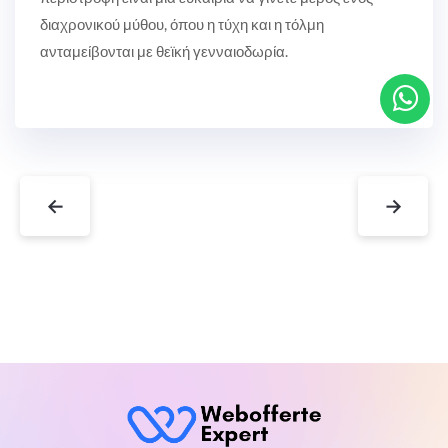
διαχρονικού μύθου, όπου η τύχη και η τόλμη
ανταμείβονται με θεϊκή γενναιοδωρία.
←
→