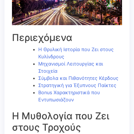
Περιεχόμενα
Η Θρυλική Ιστορία που Ζει στους
Κυλίνδρους
Μηχανισμοί Λειτουργίας και
Στοιχεία
Σύμβολα και Πιθανότητες Κέρδους
Στρατηγική για Έξυπνους Παίκτες
Bonus Χαρακτηριστικά που
Εντυπωσιάζουν
Η Μυθολογία που Ζει
στους Τροχούς