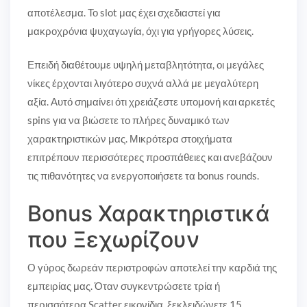
αποτέλεσμα. Το slot μας έχει σχεδιαστεί για
μακροχρόνια ψυχαγωγία, όχι για γρήγορες λύσεις.
Επειδή διαθέτουμε υψηλή μεταβλητότητα, οι μεγάλες
νίκες έρχονται λιγότερο συχνά αλλά με μεγαλύτερη
αξία. Αυτό σημαίνει ότι χρειάζεστε υπομονή και αρκετές
spins για να βιώσετε το πλήρες δυναμικό των
χαρακτηριστικών μας. Μικρότερα στοιχήματα
επιτρέπουν περισσότερες προσπάθειες και ανεβάζουν
τις πιθανότητες να ενεργοποιήσετε τα bonus rounds.
Bonus Χαρακτηριστικά
που Ξεχωρίζουν
Ο γύρος δωρεάν περιστροφών αποτελεί την καρδιά της
εμπειρίας μας. Όταν συγκεντρώσετε τρία ή
περισσότερα Scatter εικονίδια, ξεκλειδώνετε 15