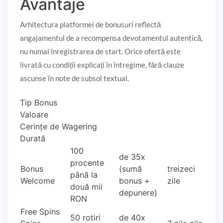
Avantaje
Arhitectura platformei de bonusuri reflectă
angajamentul de a recompensa devotamentul autentică,
nu numai înregistrarea de start. Orice ofertă este
livrată cu condiții explicați în întregime, fără clauze
ascunse în note de subsol textual.
Tip Bonus
Valoare
Cerințe de Wagering
Durată
100
de 35x
procente
Bonus
(sumă
treizeci
până la
Welcome
bonus +
zile
două mii
depunere)
RON
Free Spins
50 rotiri
de 40x