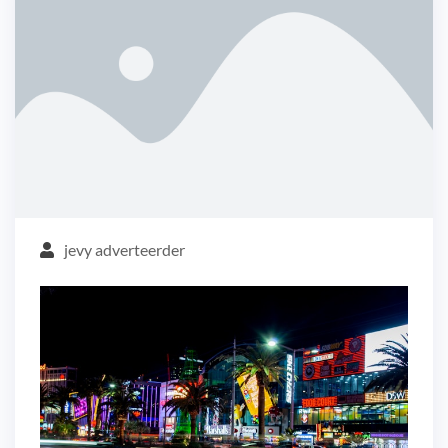
jevy adverteerder