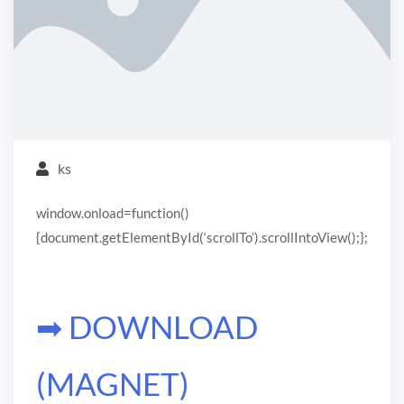
ks
window.onload=function()
{document.getElementById(‘scrollTo’).scrollIntoView();};
➡ DOWNLOAD
(MAGNET)