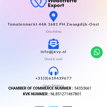
Tomatenmarkt 44A 1681 PH Zwaagdijk-Oost
Ons Adres
info@jevy.nl
Onze E-mail
+31(0)619439677
Onze Telefoon
CHAMBER OF COMMERCE NUMMER :
54353661
KVK NUMMER :
NL851271467B01