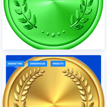
MARKETING
ONDERHOUD
WEBSITE
Jevy
september 12, 2023
Basic