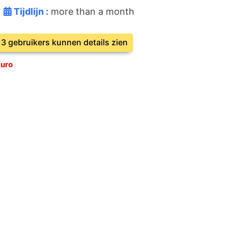
Tijdlijn :
more than a month
e 3 gebruikers kunnen details zien
Euro