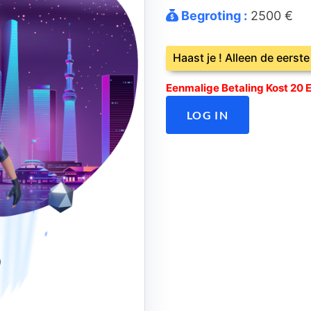
Begroting :
2500 €
Haast je ! Alleen de eerst
Eenmalige Betaling Kost 20 
LOG IN