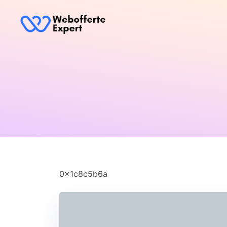
0x1c8c5b6a