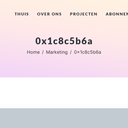
THUIS
OVER ONS
PROJECTEN
ABONNE
0x1c8c5b6a
Home
Marketing
0x1c8c5b6a